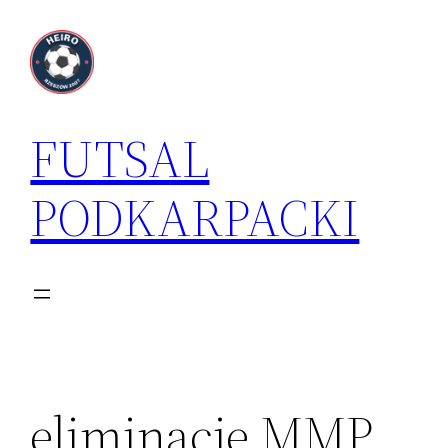
Przejdź
do
treści
FUTSAL
PODKARPACKI
eliminacje MMP