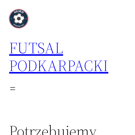
Przejdź
do
treści
FUTSAL
PODKARPACKI
Potrzebujemy