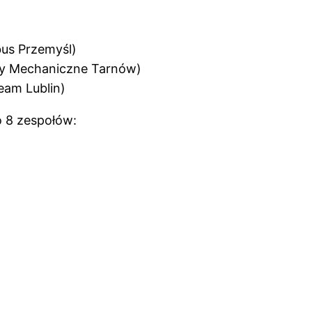
us Przemyśl)
dy Mechaniczne Tarnów)
eam Lublin)
o 8 zespołów: