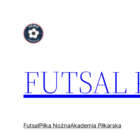
Przejdź
do
treści
FUTSAL
Futsal
Piłka Nożna
Akademia Piłkarska