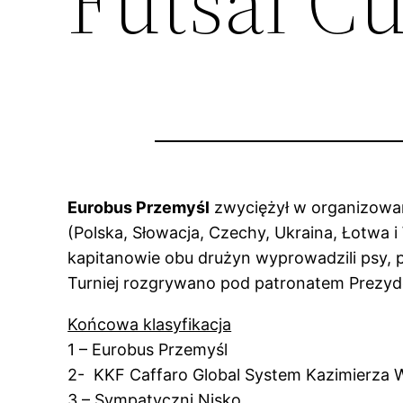
Futsal C
Eurobus Przemyśl
zwyciężył w organizowa
(Polska, Słowacja, Czechy, Ukraina, Łotwa
kapitanowie obu drużyn wyprowadzili psy,
Turniej rozgrywano pod patronatem Prezyd
Końcowa klasyfikacja
1 – Eurobus Przemyśl
2- KKF Caffaro Global System Kazimierza W
3 – Sympatyczni Nisko