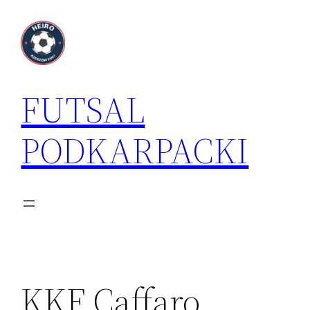
Przejdź
do
treści
FUTSAL
PODKARPACKI
KKF Caffaro